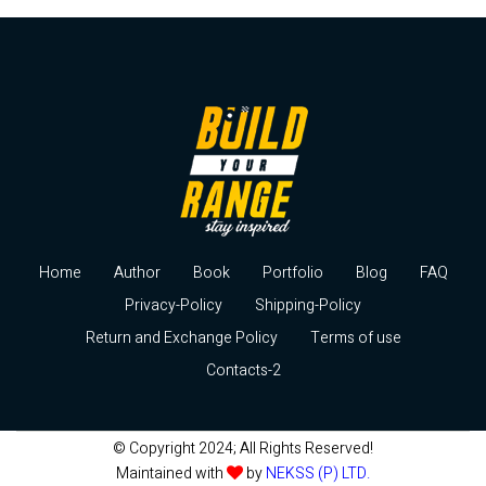
Home
Author
Book
Portfolio
Blog
FAQ
Privacy-Policy
Shipping-Policy
Return and Exchange Policy
Terms of use
Contacts-2
© Copyright 2024; All Rights Reserved!
Maintained with
by
NEKSS (P) LTD.